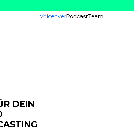
Voiceover
Podcast
Team
ÜR DEIN
0
CASTING