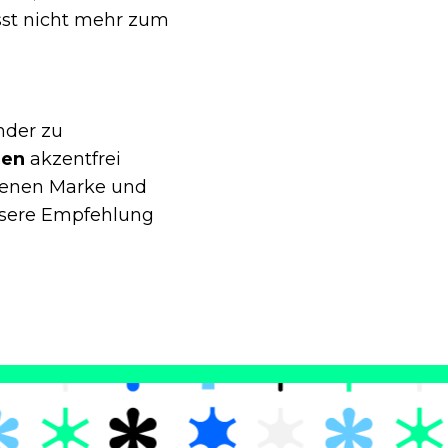
sst nicht mehr zum
änder zu
hen
akzentfrei
igenen Marke und
nsere Empfehlung