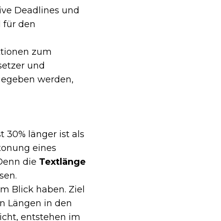
ive Deadlines und
l für den
uktionen zum
setzer und
g gegeben werden,
 30% länger ist als
rtonung eines
 Denn die
Textlänge
sen.
im Blick haben. Ziel
en Längen in den
icht, entstehen im