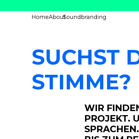
Home
About
Soundbranding
SUCHST D
STIMME?
WIR FINDE
PROJEKT. U
SPRACHEN.