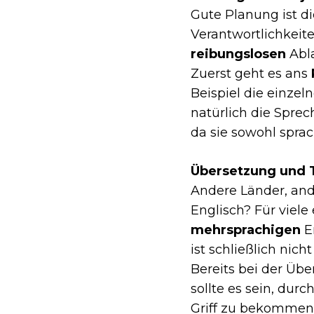
Gute Planung ist di
Verantwortlichkeiten
reibungslosen
Abla
Zuerst geht es ans
Beispiel die einze
natürlich die Sprec
da sie sowohl sprac
Übersetzung und 
Andere Länder, ande
Englisch? Für viele
mehrsprachigen
Er
ist schließlich nic
Bereits bei der Übe
sollte es sein, dur
Griff zu bekommen