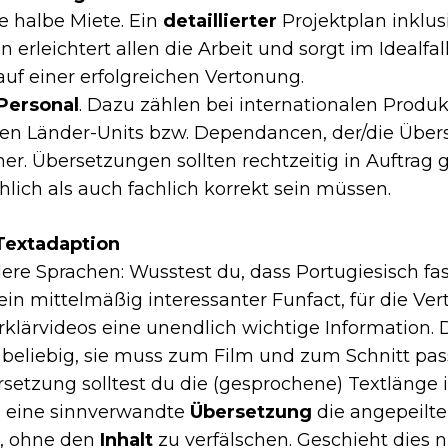
e halbe Miete. Ein
detaillierter
Projektplan inklus
 erleichtert allen die Arbeit und sorgt im Idealfal
uf einer erfolgreichen Vertonung.
Personal
. Dazu zählen bei internationalen Prod
lnen Länder-Units bzw. Dependancen, der/die Über
her. Übersetzungen sollten rechtzeitig in Auftra
hlich als auch fachlich korrekt sein müssen.
Textadaption
re Sprachen: Wusstest du, dass Portugiesisch fast
 ein mittelmäßig interessanter Funfact, für die Ve
klärvideos eine unendlich wichtige Information.
ht beliebig, sie muss zum Film und zum Schnitt pas
rsetzung solltest du die (gesprochene) Textlänge 
ch eine sinnverwandte
Übersetzung
die angepeilt
, ohne den
Inhalt
zu verfälschen. Geschieht dies n