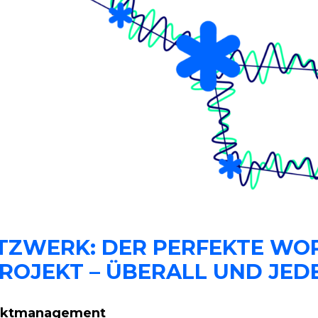
ETZWERK: DER PERFEKTE W
PROJEKT – ÜBERALL UND JED
jektmanagement